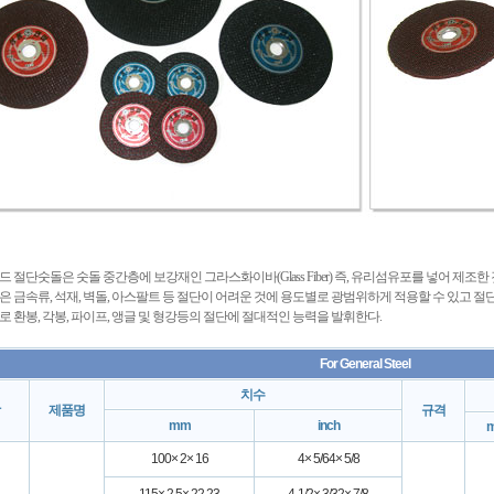
 절단숫돌은 숫돌 중간층에 보강재인 그라스화이바(Glass Fiber) 즉, 유리섬유포를 넣어 제조한
 금속류, 석재, 벽돌, 아스팔트 등 절단이 어려운 것에 용도별로 광범위하게 적용할 수 있고 절
 환봉, 각봉, 파이프, 앵글 및 형강등의 절단에 절대적인 능력을 발휘한다.
For General Steel
치수
제품명
규격
mm
inch
m
100× 2× 16
4× 5/64× 5/8