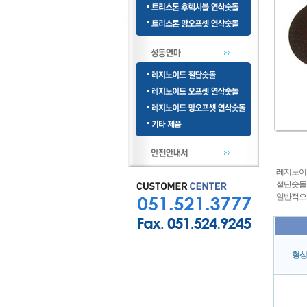
레지노이드
절단숫돌은
일반적으로
형상