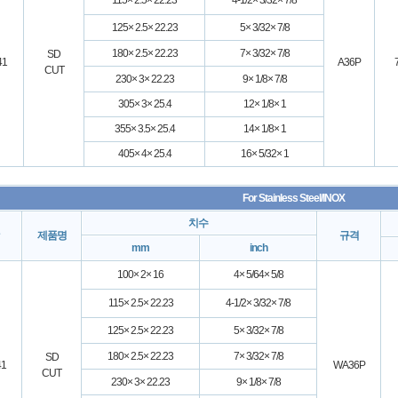
115× 2.5× 22.23
4-1/2× 3/32× 7/8
125× 2.5× 22.23
5× 3/32× 7/8
180× 2.5× 22.23
7× 3/32× 7/8
SD
41
A36P
CUT
230× 3× 22.23
9× 1/8× 7/8
305× 3× 25.4
12× 1/8× 1
355× 3.5× 25.4
14× 1/8× 1
405× 4× 25.4
16× 5/32× 1
For Stainless Steel/INOX
치수
제품명
규격
mm
inch
100× 2× 16
4× 5/64× 5/8
115× 2.5× 22.23
4-1/2× 3/32× 7/8
125× 2.5× 22.23
5× 3/32× 7/8
180× 2.5× 22.23
7× 3/32× 7/8
SD
41
WA36P
CUT
230× 3× 22.23
9× 1/8× 7/8