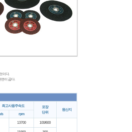
 것이다.
단면이 곱다.
최고사용주속도
포장
원산지
단위
/s
rpm
13700
100/600